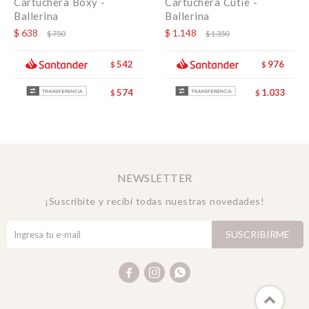
Cartuchera Boxy -
Cartuchera Cutie -
Ballerina
Ballerina
$
638
$
1.148
$
750
$
1.350
542
976
$
$
574
1.033
$
$
NEWSLETTER
¡Suscribite y recibí todas nuestras novedades!
SUSCRIBIRME


