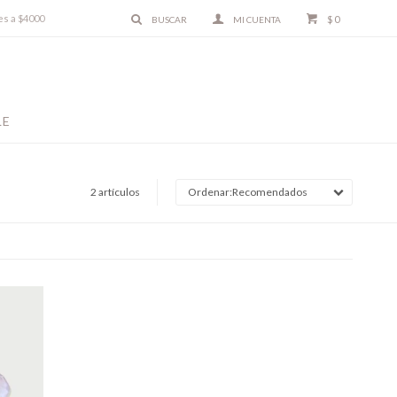
es a $4000
$
0
LE
2 artículos
Recomendados