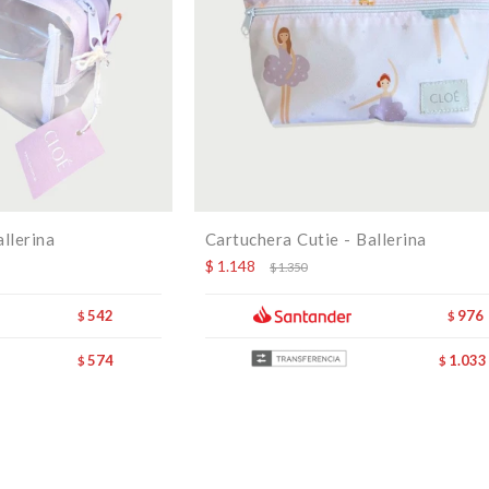
llerina
Cartuchera Cutie - Ballerina
$
1.148
$
1.350
542
976
$
$
574
1.033
$
$