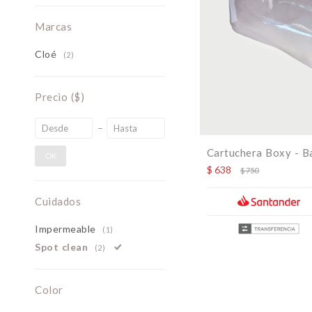
Marcas
Cloé
(2)
Precio
($)
Cartuchera Boxy - Ba
OK
$
638
$
750
Cuidados
Impermeable
(1)
Spot clean
(2)
Color