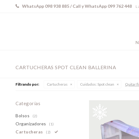
WhatsApp 098 938 885 / Call y WhatsApp 099 762 448
L 
N
CARTUCHERAS SPOT CLEAN BALLERINA
Filtrando por:
Cartucheras
Cuidados:
Spot clean
Quitar fi
Categorías
Bolsos
(2)
Organizadores
(1)
Cartucheras
(2)