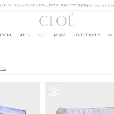
a V 11:00 a 19:00 hrs. S 10:00 a 18:00 hs. FREE SHIPPING TODO EL PAÍS para compras mayor
EW IN
BEBÉS
KIDS
MAMÁ
COLECCIONES
SA
ltros