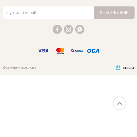
SUSCRIBIRME



© Copyright 2026 / Cloe
Fenicio