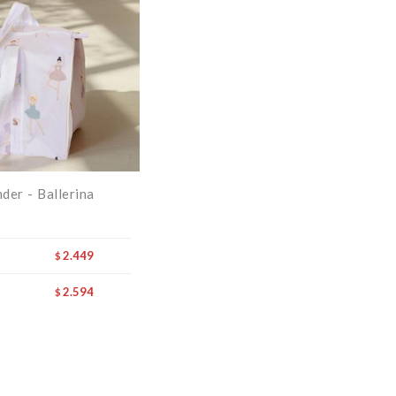
der - Ballerina
2.449
$
2.594
$