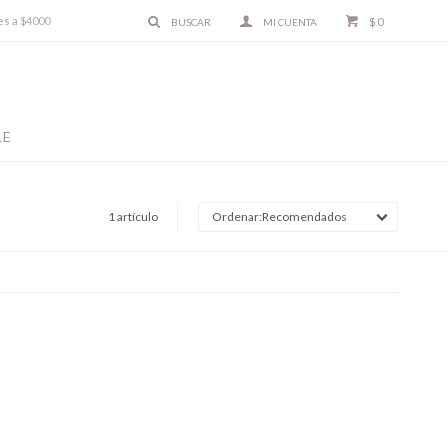
es a $4000
$
0
LE
1 artículo
Recomendados