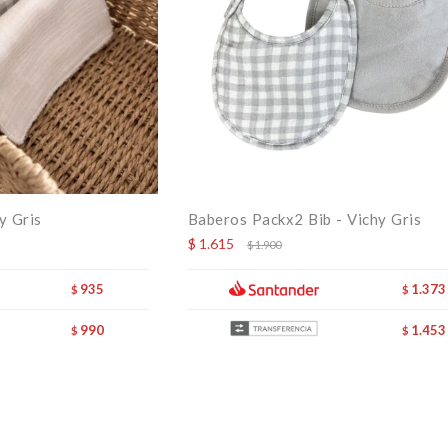
y Gris
Baberos Packx2 Bib - Vichy Gris
$
1.615
$
1.900
935
1.373
$
$
990
1.453
$
$