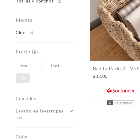
Toallas y ponchos
(2)
Marcas
Cloé
(2)
Precio
($)
Babita Packx2 - Vich
$
1.100
OK
Cuidados
Lavado en lavarropas
(2)
Color