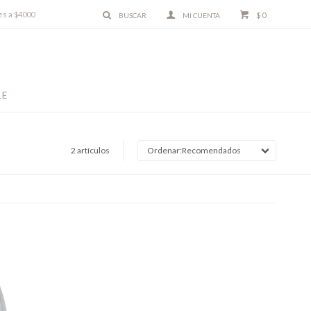
es a $4000
$
0
LE
2 artículos
Recomendados