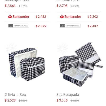
$
2.861
$
2.708
$
3.740
$
3.540
2.432
2.302
$
$
2.575
2.437
$
$
Olivia + Box
Set Escapada
$
2.528
$
3.556
$
3.380
$
5.230