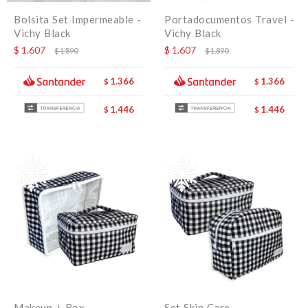
Bolsita Set Impermeable -
Portadocumentos Travel -
Vichy Black
Vichy Black
$
1.607
$
1.607
$
1.890
$
1.890
1.366
1.366
$
$
1.446
1.446
$
$
Makeup + Box
Set Skin Care