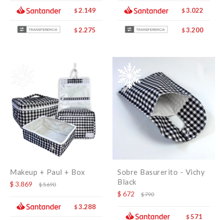
2.149
3.022
$
$
2.275
3.200
$
$
Makeup + Paul + Box
Sobre Basurerito - Vichy
Black
$
3.869
$
5.690
$
672
$
790
3.288
$
571
$