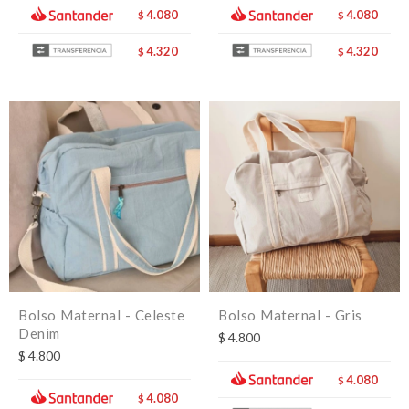
4.080
4.080
$
$
4.320
4.320
$
$
Bolso Maternal - Celeste
Bolso Maternal - Gris
Denim
$
4.800
$
4.800
4.080
$
4.080
$