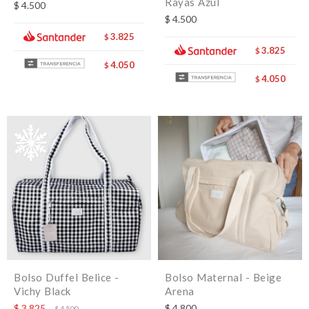
Rayas Azul
$
4.500
$
4.500
3.825
$
3.825
$
4.050
$
4.050
$
Bolso Duffel Belice -
Bolso Maternal - Beige
Vichy Black
Arena
$
3.825
$
4.800
$
4.500