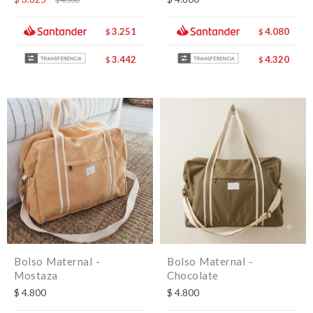
3.251
4.080
$
$
3.442
4.320
$
$
Bolso Maternal -
Bolso Maternal -
Mostaza
Chocolate
$
4.800
$
4.800