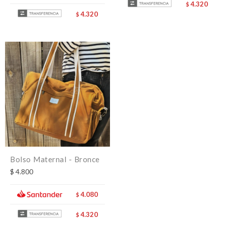
4.320
$
4.320
$
Bolso Maternal - Bronce
$
4.800
4.080
$
4.320
$