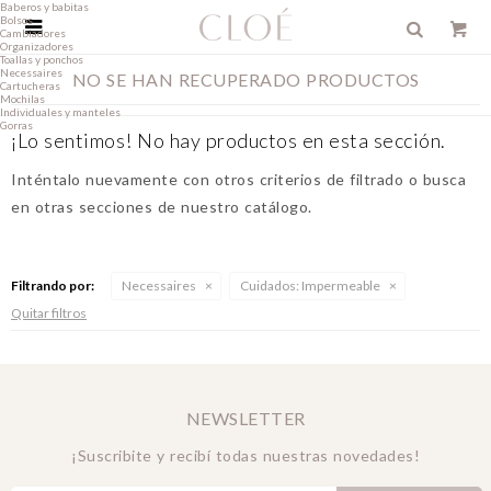
Baberos y babitas
Bolsos

Cambiadores
Organizadores
Toallas y ponchos
Necessaires
NO SE HAN RECUPERADO PRODUCTOS
Cartucheras
Mochilas
Individuales y manteles
Gorras
¡Lo sentimos! No hay productos en esta sección.
Inténtalo nuevamente con otros criterios de filtrado o busca
en otras secciones de nuestro catálogo.
Filtrando por:
Necessaires
Cuidados:
Impermeable
Quitar filtros
NEWSLETTER
¡Suscribite y recibí todas nuestras novedades!