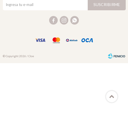
SUSCRIBIRME



© Copyright 2026 / Cloe
Fenicio