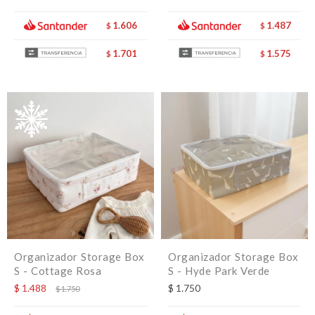
1.606
1.487
$
$
1.701
1.575
$
$
Organizador Storage Box
Organizador Storage Box
S - Cottage Rosa
S - Hyde Park Verde
$
1.488
$
1.750
$
1.750