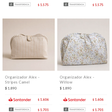
1.575
1.575
$
$
Organizador Alex -
Organizador Alex -
Stripes Camel
Willow
$
1.890
$
1.890
1.606
1.606
$
$
1.701
1.701
$
$