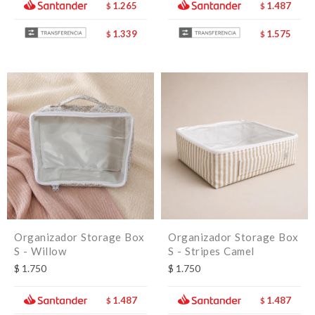
1.265
1.487
$
$
1.339
1.575
$
$
Organizador Storage Box
Organizador Storage Box
S - Willow
S - Stripes Camel
$
1.750
$
1.750
1.487
1.487
$
$