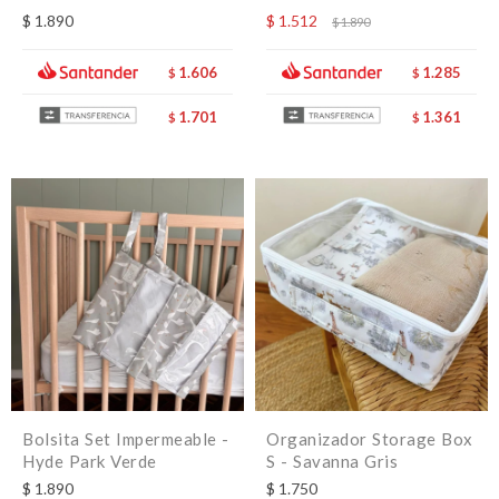
$
1.890
$
1.512
$
1.890
1.606
1.285
$
$
1.701
1.361
$
$
Bolsita Set Impermeable -
Organizador Storage Box
Hyde Park Verde
S - Savanna Gris
$
1.890
$
1.750