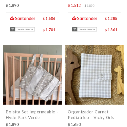
$
1.890
$
1.512
$
1.890
1.606
1.285
$
$
1.701
1.361
$
$
Bolsita Set Impermeable -
Organizador Carnet
Hyde Park Verde
Pediátrico - Vichy Gris
$
1.890
$
1.650