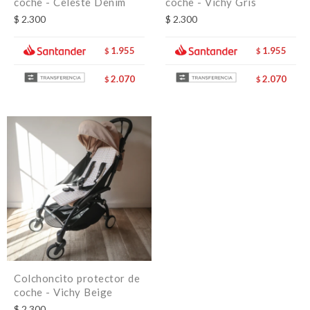
coche - Celeste Denim
coche - Vichy Gris
$
2.300
$
2.300
1.955
1.955
$
$
2.070
2.070
$
$
Colchoncito protector de
coche - Vichy Beige
$
2.300