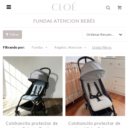

FUNDAS ATENCION BEBÉS
Recomendados
Filtrando por:
Fundas
Regalos:
Atencion
Quitar filtros
Colchoncito protector de
Colchoncito protector de