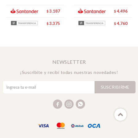
3.187
4.496
$
$
3.375
4.760
$
$
NEWSLETTER
¡Suscribite y recibí todas nuestras novedades!
SUSCRIBIRME


