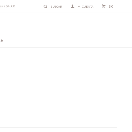
es a $4000
$
0
LE