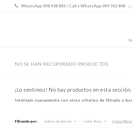
WhatsApp 098 938 885 / Call y WhatsApp 099 762 448
L 
N
NO SE HAN RECUPERADO PRODUCTOS
¡Lo sentimos! No hay productos en esta sección.
Inténtalo nuevamente con otros criterios de filtrado o bu
Filtrando por:
Sobres de dormir
Color:
Rosa
Quitar filtro