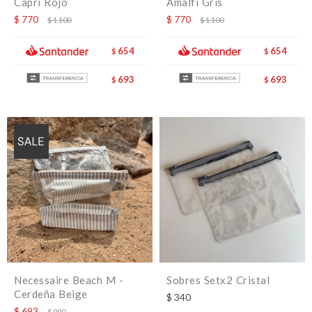
Capri Rojo
Amalfi Gris
$
770
$
770
$
1.100
$
1.100
654
654
$
$
693
693
$
$
Necessaire Beach M -
Sobres Setx2 Cristal
Cerdeña Beige
$
340
$
693
$
990