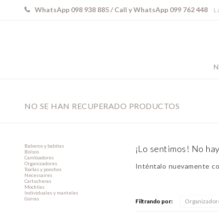
WhatsApp 098 938 885 / Call y WhatsApp 099 762 448
L 
N
NO SE HAN RECUPERADO PRODUCTOS
Baberos y babitas
¡Lo sentimos! No hay
Bolsos
Cambiadores
Organizadores
Inténtalo nuevamente con
Toallas y ponchos
Necessaires
Cartucheras
Mochilas
Individuales y manteles
Gorras
Filtrando por:
Organizador