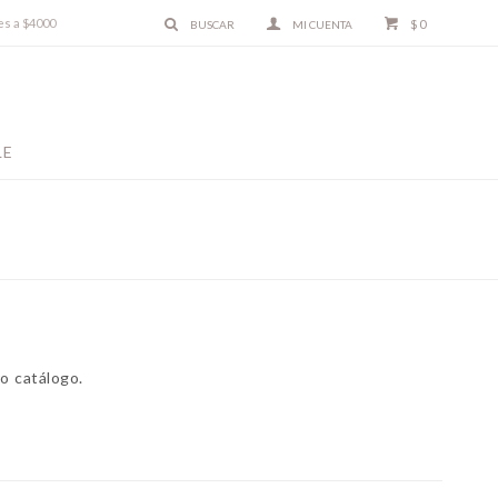
es a $4000
$
0
LE
o catálogo.