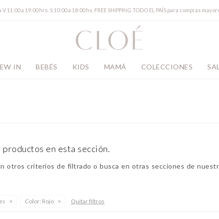
a V 11:00 a 19:00 hrs. S 10:00 a 18:00 hs. FREE SHIPPING TODO EL PAÍS para compras mayor
EW IN
BEBÉS
KIDS
MAMÁ
COLECCIONES
SA
 productos en esta sección.
 otros criterios de filtrado o busca en otras secciones de nuestr
es
Color:
Rojo
Quitar filtros