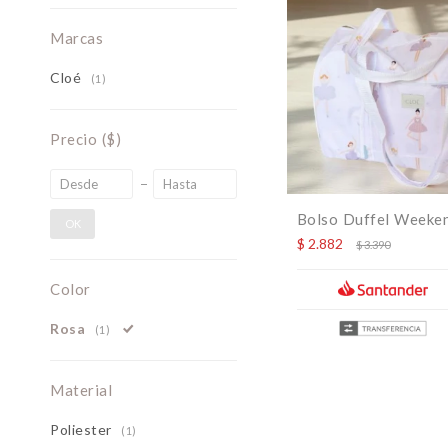
Marcas
Cloé
(1)
Precio
($)
Bolso Duffel Weeken
OK
$
2.882
$
3.390
Color
Rosa
(1)
Material
Poliester
(1)