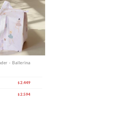
der - Ballerina
2.449
$
2.594
$